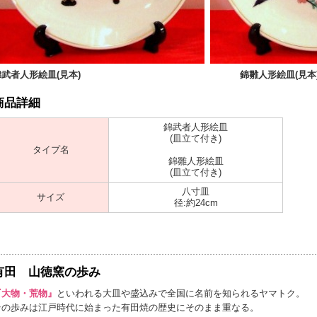
錦武者人形絵皿(見本)
錦雛人形絵皿(見本
商品詳細
錦武者人形絵皿
(皿立て付き)
タイプ名
錦雛人形絵皿
(皿立て付き)
八寸皿
サイズ
径:約24cm
有田 山徳窯の歩み
『大物・荒物』
といわれる大皿や盛込みで全国に名前を知られるヤマトク。
その歩みは江戸時代に始まった有田焼の歴史にそのまま重なる。