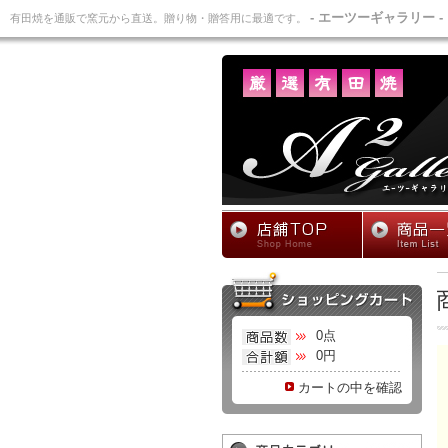
- エーツーギャラリー -
有田焼を通販で窯元から直送。贈り物・贈答用に最適です。
0点
0円
カートの中を確認