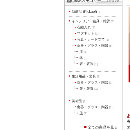
新商品 (Pickup!)
[7]
インテリア・寝具・雑貨
[8]
石鹸入れ
[1]
マグネット
[1]
写真・カード立て
[1]
食器・グラス・陶器
[5]
皿
[1]
鉢
[3]
箸・箸置
[1]
生活用品・文具
[1]
食器・グラス・陶器
[1]
箸・箸置
[1]
美術品
[1]
食器・グラス・陶器
[1]
皿
[1]
全ての商品を見る