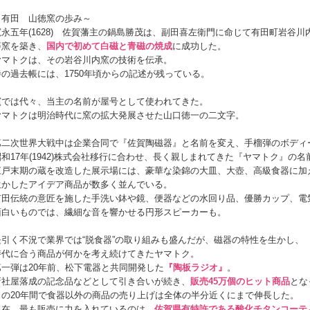
～有田 山徳窯の歩み～
寛永五年(1628) 佐賀藩主の鍋島勝茂は、副田喜左衛門に命じて有田町岩谷川
藩窯を築き、
国内で初めて白磁と青磁の焼成
に成功した。
ヤマトクは、その岩谷川内窯の技術を伝承。
寺の過去帳には、1750年頃からの記述が残っている。
窯では代々、当主の名前が屋号として使われてきた。
ヤマトクは明治時代に窯の拡大発展させた山口徳一の二文字。
第二次世界大戦中は企業合同で『佐賀陶磁器』と名前を変え、手榴弾のボディ
昭和17年(1942)株式会社移行に合わせ、長く親しまれてきた『ヤマトク』の
江戸末期の蔵を改造した展示場には、豪華な染錦の大皿、大壺、高級食器に加
生かしたアイデア商品が数多く並んでいる。
有田伝統の意匠を施した手洗い鉢や鏡、便器などの水回り品、優勝カップ、電
面白いものでは、繊細な音を響かせる円形スピーカーも。
長引く不況で業界では“脱食器”の取り組みも盛んだが、磁器の特性を生かし、
時代に合う商品が何かを考え続けてきたヤマトク。
第一弾は20年前、松下電器と共同開発した
『陶板ラジオ』
。
新社屋落成の記念品などとして引き合いが続き、
販売45万個のヒット商品
とな
この20年間で食器以外の商品の売り上げは全体の半分近くにまで伸長した。
現在、最も販売に力を入れているのは、
佐賀県有特許である酸化チタンコーテ