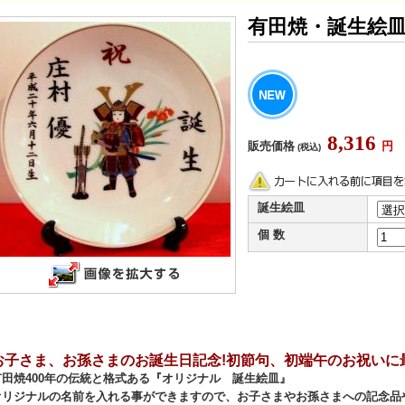
有田焼・誕生絵皿
8,316
販売価格
円
(税込)
誕生絵皿
個 数
お子さま、お孫さまのお誕生日記念!初節句、初端午のお祝いに
有田焼400年の伝統と格式ある『オリジナル 誕生絵皿』
オリジナルの名前を入れる事ができますので、お子さまやお孫さまへの記念品