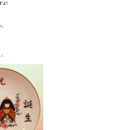
すよ!
の、
い。