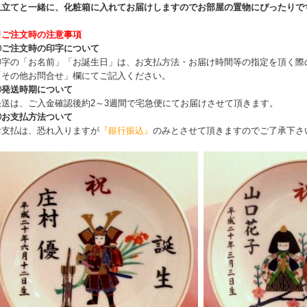
皿立てと一緒に、化粧箱に入れてお届けしますのでお部屋の置物にぴったりで
※ご注文時の注意事項
①ご注文時の印字について
印字の「お名前」「お誕生日」は、お支払方法・お届け時間等の指定を頂く際
「その他お問合せ」欄にてご記入ください。
②発送時期について
発送は、ご入金確認後約2～3週間で宅急便にてお届けさせて頂きます。
③お支払方法ついて
お支払は、恐れ入りますが
『銀行振込』
のみとさせて頂きますのでご了承下さ