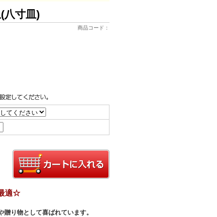
(八寸皿)
商品コード：
最適☆
や贈り物として喜ばれています。